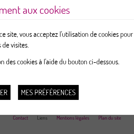
ement aux cookies
e site, vous acceptez l'utilisation de cookies pou
Screening
 de visites.
on des cookies à l'aide du bouton ci-dessous.
h/fr/
SER
MES PRÉFÉRENCES
Contact
Liens
Mentions légales
Plan du site