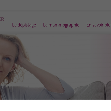
Le dépistage
La mammographie
En savoir plu