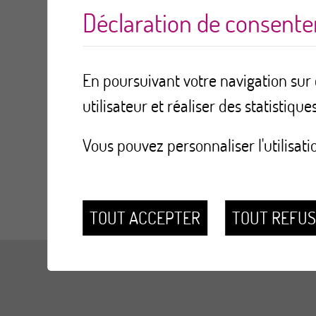
>
>
Déclaration de consent
Liens
Swiss Cancer Screening
En poursuivant votre navigation sur c
Swiss Cancer 
utilisateur et réaliser des statistiques
Vous pouvez personnaliser l'utilisati
https://www.swisscancerscreening.c
TOUT ACCEPTER
TOUT REFU