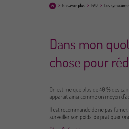
>
>
>
En savoir plus
FAQ
Les symptômes,
Dans mon quoti
chose pour rédu
On estime que plus de 40 % des cance
apparaît ainsi comme un moyen d'act
Il est recommandé de ne pas fumer, d
surveiller son poids, de pratiquer un