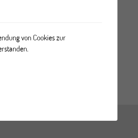
wendung von Cookies zur
er du sein
erstanden.