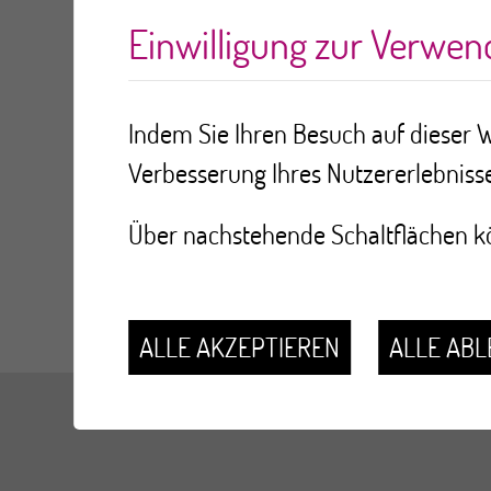
>
>
Links
Europa Donna - le forum suisse
Einwilligung zur Verwe
Indem Sie Ihren Besuch auf dieser W
Europa Donna -
Verbesserung Ihres Nutzererlebnisse
Über nachstehende Schaltflächen kö
https://www.europadonna.ch/fr/
ALLE AKZEPTIEREN
ALLE AB