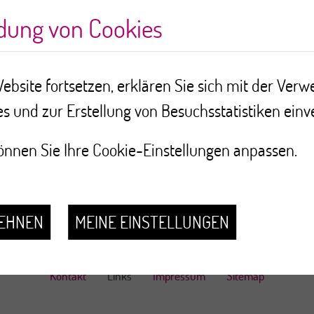
 du cancer du sein
ndung von Cookies
ebsite fortsetzen, erklären Sie sich mit der Ver
 le forum suisse du canc
s und zur Erstellung von Besuchsstatistiken einv
nnen Sie Ihre Cookie-Einstellungen anpassen.
LEHNEN
MEINE EINSTELLUNGEN
Kontakt
Links
Impressum
Sitemap