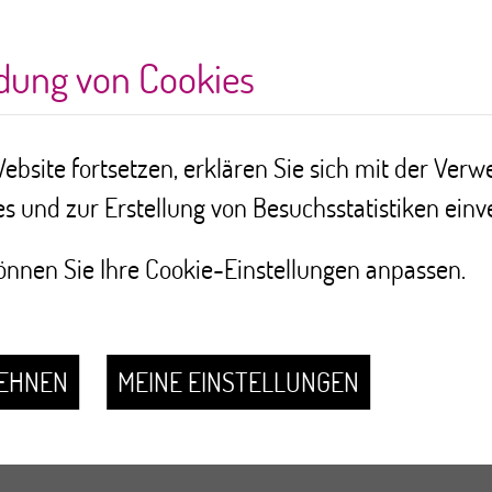
ics Cancer Environnement
ndung von Cookies
mation des publics Cance
ebsite fortsetzen, erklären Sie sich mit der Ver
s und zur Erstellung von Besuchsstatistiken einv
t
nnen Sie Ihre Cookie-Einstellungen anpassen.
fr/
LEHNEN
MEINE EINSTELLUNGEN