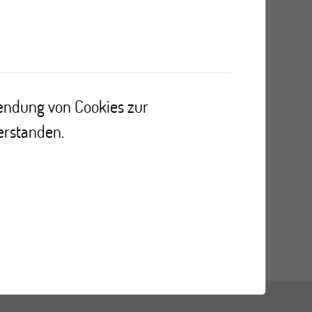
r
wendung von Cookies zur
erstanden.