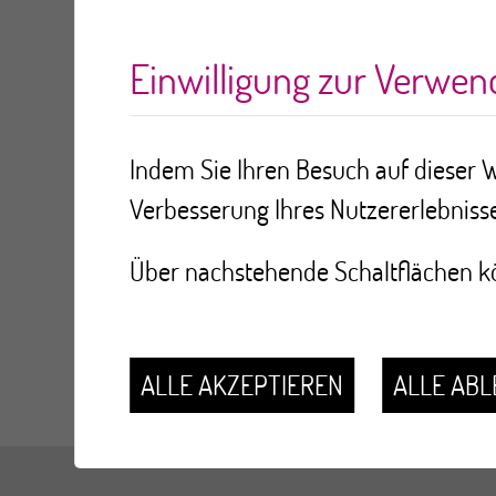
>
>
Links
Portail d'information des publ
Einwilligung zur Verwe
Portail d'infor
Indem Sie Ihren Besuch auf dieser W
Verbesserung Ihres Nutzererlebnisse
Environnemen
Über nachstehende Schaltflächen kö
https://www.cancer-environnement.
ALLE AKZEPTIEREN
ALLE AB